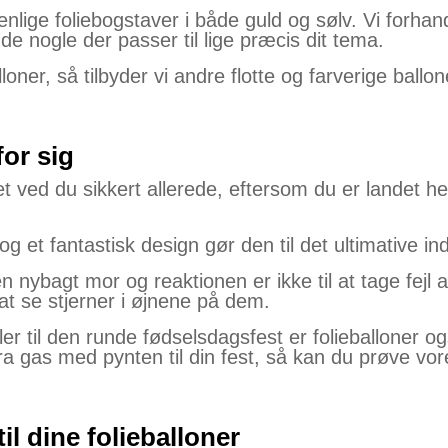
lige foliebogstaver i både guld og sølv. Vi forhandl
nde nogle der passer til lige præcis dit tema.
oner, så tilbyder vi andre flotte og farverige ballon
for sig
et ved du sikkert allerede, eftersom du er landet her
g et fantastisk design gør den til det ultimative in
 nybagt mor og reaktionen er ikke til at tage fejl a
at se stjerner i øjnene på dem.
ler til den runde fødselsdagsfest er folieballoner og
tra gas med pynten til din fest, så kan du prøve vo
l dine folieballoner