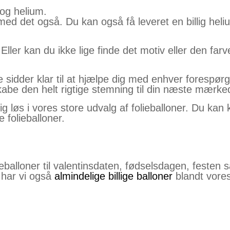
 og helium.
ed det også. Du kan også få leveret en billig heliu
 Eller kan du ikke lige finde det motiv eller den fa
idder klar til at hjælpe dig med enhver forespørgs
 skabe den helt rigtige stemning til din næste mærke
 løs i vores store udvalg af folieballoner. Du kan 
 folieballoner.
balloner til valentinsdaten, fødselsdagen, festen så h
å har vi også
almindelige billige balloner
blandt vores