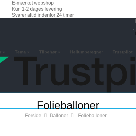
E-mærket webshop
Kun 1-2 dages levering
Svarer altid indenfor 24 timer
r
Tema
Tilbehør
Heliumberegner
Trustpilot
Folieballoner
Forside
Balloner
Folieballoner