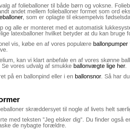
g af folieballoner til både børn og voksne. Folieball
ndt andet mellem folieballoner formet som ord ekse
lieballoner
, som er oplagte til eksempelvis fødsels
op og alle er monteret med et automatisk lukkesyst
e latexballoner hvilket betyder at du kan bruge fo
onel vis, købe en af vores populære
ballonpumper
ve.
elium, kan vi klart anbefale en af vores skønne bal
et. Se vores udvalg af smukke
ballonvægte lige her
.
et på en ballonpind eller i en
ballonsnor
. Så har du
former
eballoner skræddersyet til nogle af livets helt sær
erte med teksten ”Jeg elsker dig”. Du finder også e
rraske de nybagte forældre.