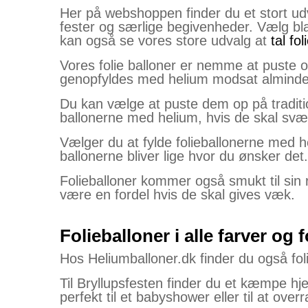
Her på webshoppen finder du et stort udval
fester og særlige begivenheder. Vælg bla
kan også se vores store udvalg at
tal fo
Vores folie balloner er nemme at puste 
genopfyldes med helium modsat almindelig
Du kan vælge at puste dem op på traditi
ballonerne med helium, hvis de skal svæ
Vælger du at fylde folieballonerne med h
ballonerne bliver lige hvor du ønsker d
Folieballoner kommer også smukt til sin r
være en fordel hvis de skal gives væk.
Folieballoner i alle farver og 
Hos Heliumballoner.dk finder du også foli
Til Bryllupsfesten finder du et kæmpe hj
perfekt til et babyshower eller til at ove