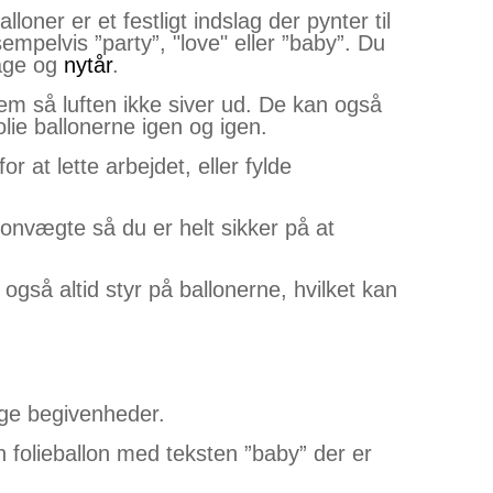
oner er et festligt indslag der pynter til
mpelvis ”party”, "love" eller ”baby”. Du
dage og
nytår
.
em så luften ikke siver ud. De kan også
lie ballonerne igen og igen.
for at lette arbejdet, eller fylde
lonvægte så du er helt sikker på at
 også altid styr på ballonerne, hvilket kan
lige begivenheder.
n folieballon med teksten ”baby” der er