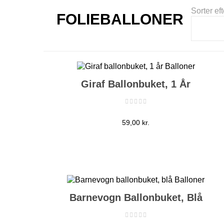
Sorter eft
FOLIEBALLONER
Giraf Ballonbuket, 1 År
Pris
59,00 kr.
Barnevogn Ballonbuket, Blå