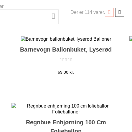
er
Der er 114 varer.

Barnevogn Ballonbuket, Lyserød
Pris
69,00 kr.
Regnbue Enhjørning 100 Cm
Folieballon