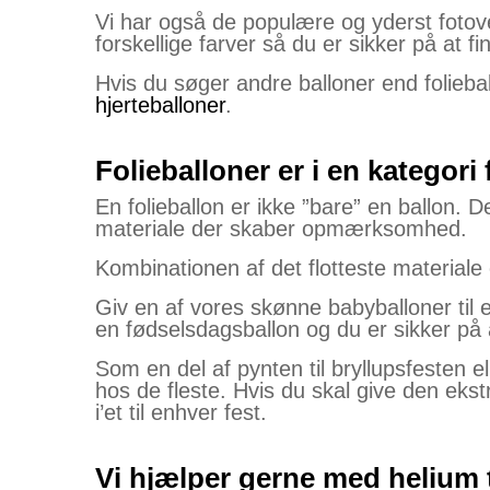
Vi har også de populære og yderst fotoven
forskellige farver så du er sikker på at fi
Hvis du søger andre balloner end folieball
hjerteballoner
.
Folieballoner er i en kategori 
En folieballon er ikke ”bare” en ballon. D
materiale der skaber opmærksomhed.
Kombinationen af det flotteste materiale o
Giv en af vores skønne babyballoner til en
en fødselsdagsballon og du er sikker på 
Som en del af pynten til bryllupsfesten el
hos de fleste. Hvis du skal give den eks
i’et til enhver fest.
Vi hjælper gerne med helium ti