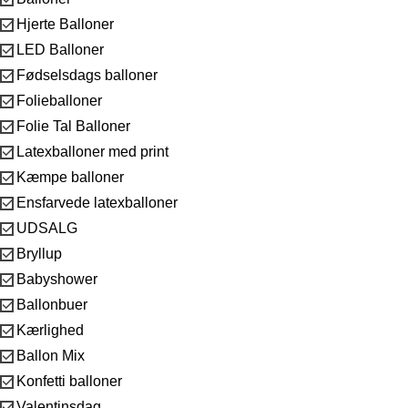

Hjerte Balloner

LED Balloner

Fødselsdags balloner

Folieballoner

Folie Tal Balloner

Latexballoner med print

Kæmpe balloner

Ensfarvede latexballoner

UDSALG

Bryllup

Babyshower

Ballonbuer

Kærlighed

Ballon Mix

Konfetti balloner

Valentinsdag