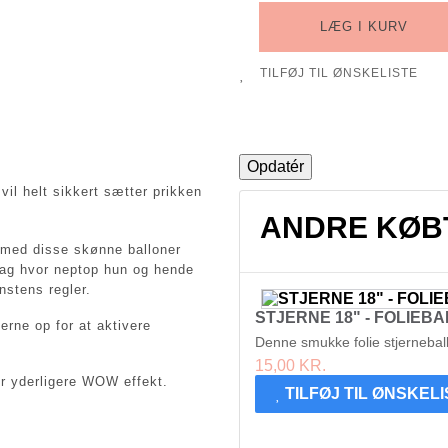
LÆG I KURV
TILFØJ TIL ØNSKELISTE
vil helt sikkert sætter prikken
ANDRE KØB
te med disse skønne balloner
dag hvor neptop hun og hende
nstens regler.
STJERNE 18" - FOLIEB
erne op for at aktivere
Denne smukke folie stjerneball
15,00 KR.
or yderligere WOW effekt.
TILFØJ TIL ØNSKEL