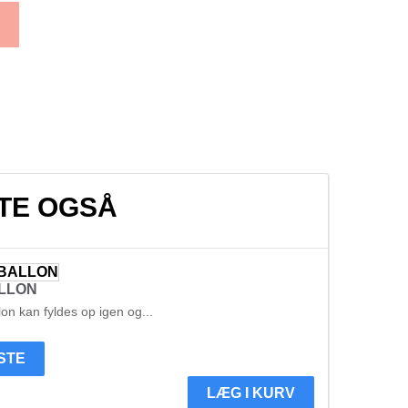
TE OGSÅ
ALLON
on kan fyldes op igen og...
ISTE
LÆG I KURV