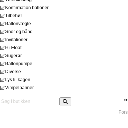

Konfirmation balloner

Tilbehør

Ballonvægte

Snor og bånd

Invitationer

Hi-Float

Sugerør

Ballonpumpe

Diverse

Lys til kagen

Vimpelbanner

Fors