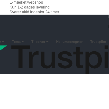
E-mærket webshop
Kun 1-2 dages levering
Svarer altid indenfor 24 timer
r
Tema
Tilbehør
Heliumberegner
Trustpilot