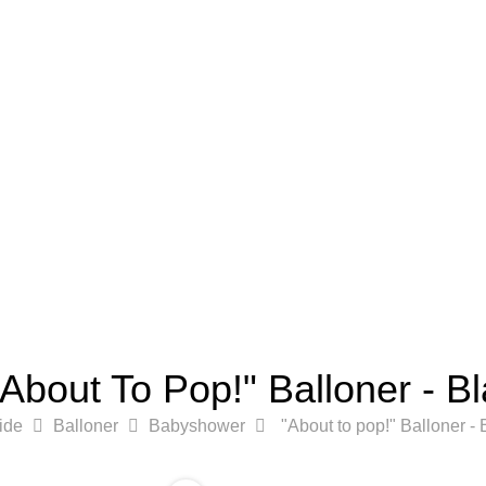
"About To Pop!" Balloner - Bl
ide
Balloner
Babyshower
"About to pop!" Balloner - 