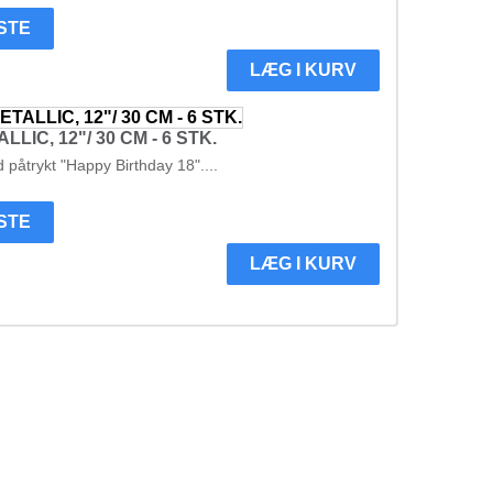
ISTE
LÆG I KURV
IC, 12"/ 30 CM - 6 STK.
d påtrykt "Happy Birthday 18"....
ISTE
LÆG I KURV