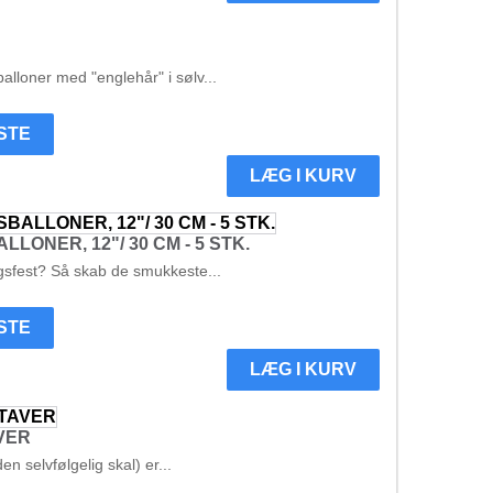
lloner med "englehår" i sølv...
ISTE
LÆG I KURV
ONER, 12"/ 30 CM - 5 STK.
gsfest? Så skab de smukkeste...
ISTE
LÆG I KURV
VER
n selvfølgelig skal) er...