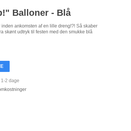
!" Balloner - Blå
 inden ankomsten af en lille dreng!?! Så skaber
ra skønt udtryk til festen med den smukke blå
TE
r 1-2 dage
somkostninger