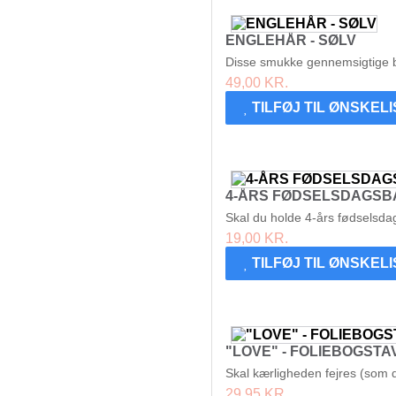
ENGLEHÅR - SØLV
Disse smukke gennemsigtige ba
49,00 KR.
TILFØJ TIL ØNSKEL
4-ÅRS FØDSELSDAGSBALL
Skal du holde 4-års fødselsda
19,00 KR.
TILFØJ TIL ØNSKEL
"LOVE" - FOLIEBOGSTA
Skal kærligheden fejres (som de
29,95 KR.