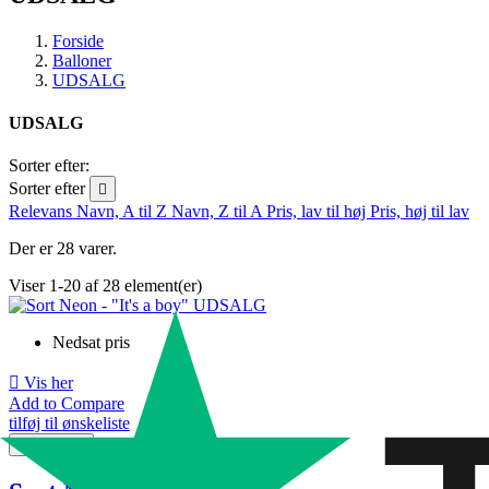
Forside
Balloner
UDSALG
UDSALG
Sorter efter:
Sorter efter

Relevans
Navn, A til Z
Navn, Z til A
Pris, lav til høj
Pris, høj til lav
Der er 28 varer.
Viser 1-20 af 28 element(er)
Nedsat pris

Vis her
Add to Compare
tilføj til ønskeliste
Læg i kurv