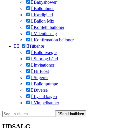

Babyshower

Ballonbuer

Kærlighed

Ballon Mix

Konfetti balloner

Valentinsdag

Konfirmation balloner



Tilbehør

Ballonvægte

Snor og bånd

Invitationer

Hi-Float

Sugerør

Ballonpumpe

Diverse

Lys til kagen

Vimpelbanner

Søg I butikken
UDSALG