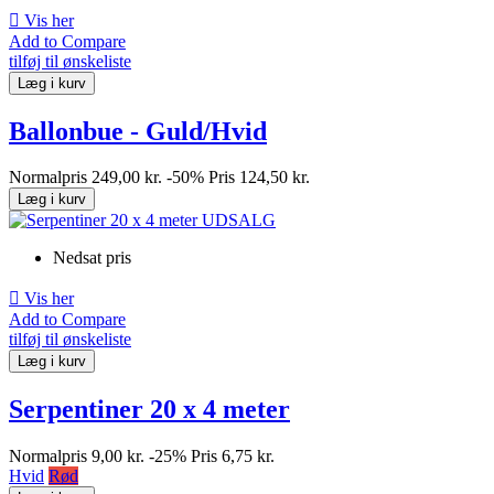

Vis her
Add to Compare
tilføj til ønskeliste
Læg i kurv
Ballonbue - Guld/Hvid
Normalpris
249,00 kr.
-50%
Pris
124,50 kr.
Læg i kurv
Nedsat pris

Vis her
Add to Compare
tilføj til ønskeliste
Læg i kurv
Serpentiner 20 x 4 meter
Normalpris
9,00 kr.
-25%
Pris
6,75 kr.
Hvid
Rød