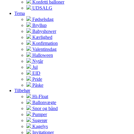
Konfetti balloner
UDSALG
Tema
Fødselsdag
Bryllup
Babyshower
Kærlighed
Konfirmation
Valentinsdag
Halloween
Nytår
Jul
EID
Pride
Påske
Tilbehør
Hi-Float
Ballonvægte
Snor og bånd
Pumper
Sugerør
Kagelys
Invitationer