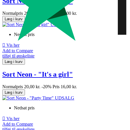
Sort Neon - "It's a boy"
Normalpris
20,00 kr.
-20%
Pris
16,00 kr.
Læg i kurv
Nedsat pris

Vis her
Add to Compare
tilføj til ønskeliste
Læg i kurv
Sort Neon - "It's a girl"
Normalpris
20,00 kr.
-20%
Pris
16,00 kr.
Læg i kurv
Nedsat pris

Vis her
Add to Compare
tilføj til ønskeliste