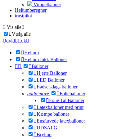
Vimpelbanner
Heliumberegner
trustpilot

Vis alle


Vælg alle
Udvid

Luk


Helium

Helium Inkl. Balloner



Balloner

Hjerte Balloner

LED Balloner

Fødselsdags balloner
add
remove

Folieballoner

Folie Tal Balloner

Latexballoner med print

Kæmpe balloner

Ensfarvede latexballoner

UDSALG

Bryllup