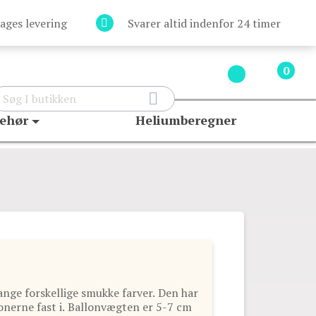
ages levering
Svarer altid indenfor 24 timer
0

behør
Heliumberegner
nge forskellige smukke farver. Den har
llonerne fast i. Ballonvægten er 5-7 cm