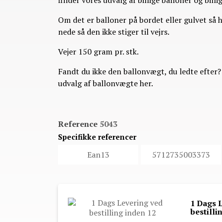
finder vores udvalg af billige balloner og
billi
Om det er balloner på bordet eller gulvet så
nede så den ikke stiger til vejrs.
Vejer 150 gram pr. stk.
Fandt du ikke den ballonvægt, du ledte efter?
udvalg af ballonvægte
her.
Reference
5043
Specifikke referencer
Ean13
5712735003373
1 Dags 
bestilli