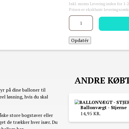
Inkl. moms
Levering inden for 1-
Prisen er eksklusiv leveringsom
ANDRE KØB
yr på dine balloner til
el løsning, hvis du skal
Ballonvægt - Stjerne
14,95 KR.
åske store bogstaver eller
get de trækker hver især. Du