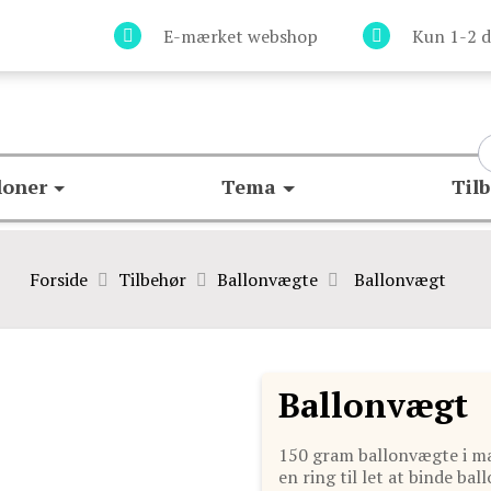
E-mærket webshop
Kun 1-2 d
loner
Tema
Til
Forside
Tilbehør
Ballonvægte
Ballonvægt
Ballonvægt
150 gram ballonvægte i ma
en ring til let at binde ba