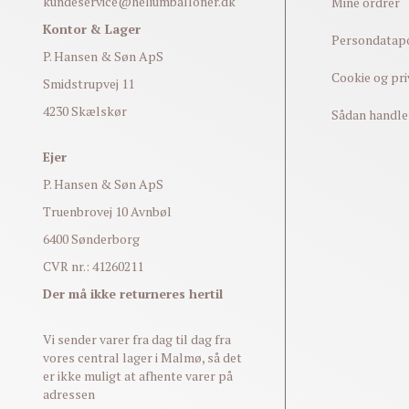
kundeservice@heliumballoner.dk
Mine ordrer
Kontor & Lager
Persondatapo
P. Hansen & Søn ApS
Cookie og pri
Smidstrupvej 11
4230 Skælskør
Sådan handle
Ejer
P. Hansen & Søn ApS
Truenbrovej 10 Avnbøl
6400 Sønderborg
CVR nr.: 41260211
Der må ikke returneres hertil
Vi sender varer fra dag til dag fra
vores central lager i Malmø, så det
er ikke muligt at afhente varer på
adressen