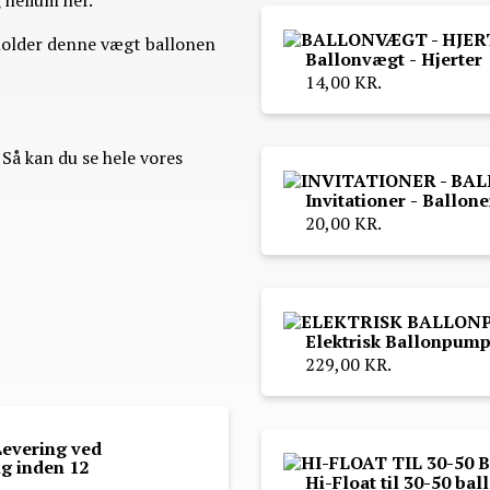
g helium her.
 holder denne vægt ballonen
Ballonvægt - Hjerter
14,00 KR.
 Så kan du se hele vores
Invitationer - Ballone
20,00 KR.
Elektrisk Ballonpump
229,00 KR.
Levering ved
ng inden 12
Hi-Float til 30-50 bal