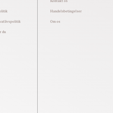
Kontakt os
litik
Handelsbetingelser
vatlivspolitik
Om os
r du