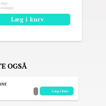
2 dage
kostninger
Læg i kurv
TE OGSÅ
Læg i kurv