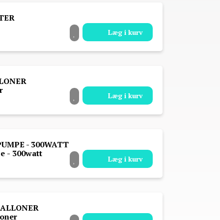
Læg i kurv
r
Læg i kurv
e - 300watt
Læg i kurv
loner