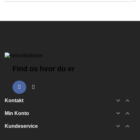
Find os hvor du er


Kontakt


Min Konto


Kundeservice