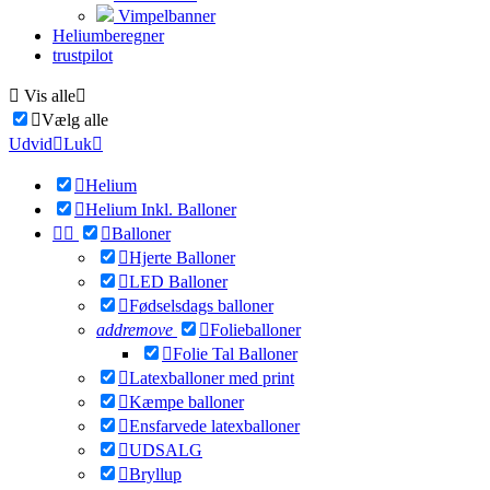
Vimpelbanner
Heliumberegner
trustpilot

Vis alle


Vælg alle
Udvid

Luk


Helium

Helium Inkl. Balloner



Balloner

Hjerte Balloner

LED Balloner

Fødselsdags balloner
add
remove

Folieballoner

Folie Tal Balloner

Latexballoner med print

Kæmpe balloner

Ensfarvede latexballoner

UDSALG

Bryllup