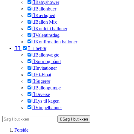

Babyshower

Ballonbuer

Kærlighed

Ballon Mix

Konfetti balloner

Valentinsdag

Konfirmation balloner



Tilbehør

Ballonvægte

Snor og bånd

Invitationer

Hi-Float

Sugerør

Ballonpumpe

Diverse

Lys til kagen

Vimpelbanner

Søg I butikken
Forside