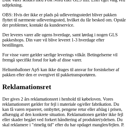
udtjekning.
OBS: Hvis der ikke er plads på udleveringsstedet bliver pakken
flyttet til nærmeste udleveringssted, hvilket du får besked om. Opstår
der problemer, kontakt da kundeservice.
Der leveres varer alle ugens hverdage, samt lørdag i nogen GLS
pakkeshops. Din vare vil blive leveret 1-3 hverdage efter
bestillingen.
For visse varer gælder særlige leverings vilkår. Betingelserne vil
fremgå specifikt forud for køb af disse varer.
Heliumballoner ApS kan ikke drages til ansvar for forsinkelser af
pakken efter den er overgivet til pakketransportøren.
Reklamationsret
Der gives 2 års reklamationsret i henhold til købeloven. Vores
reklamationsret gælder for fejl i materiale og/eller fabrikation. Du
kan få varen repareret, ombyttet, pengene retur eller afslag i prisen,
afhængig af den konkrete situation. Reklamationen gælder ikke fejl
eller skader begået ved forkert håndtering af produktet/ydelsen. Du
skal reklamere i "rimelig tid" efter du har opdaget manglen/fejlen. P.