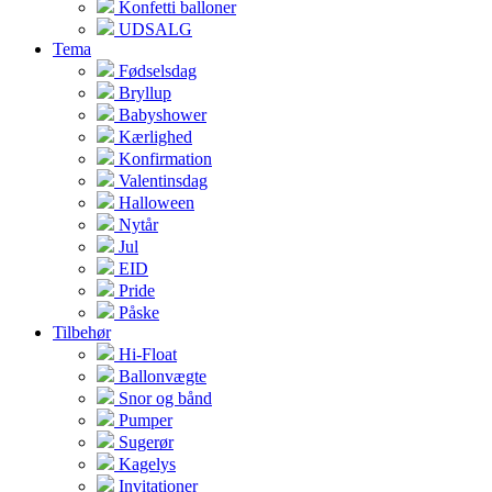
Konfetti balloner
UDSALG
Tema
Fødselsdag
Bryllup
Babyshower
Kærlighed
Konfirmation
Valentinsdag
Halloween
Nytår
Jul
EID
Pride
Påske
Tilbehør
Hi-Float
Ballonvægte
Snor og bånd
Pumper
Sugerør
Kagelys
Invitationer