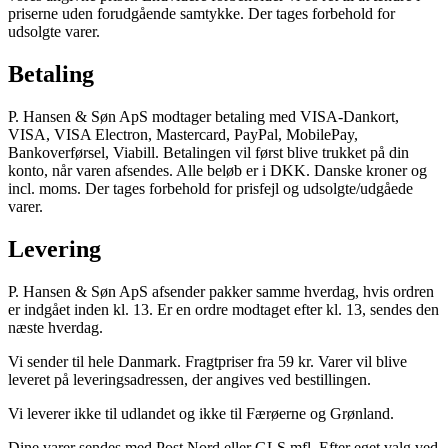
priserne uden forudgående samtykke. Der tages forbehold for
udsolgte varer.
Betaling
P. Hansen & Søn ApS modtager betaling med VISA-Dankort,
VISA, VISA Electron, Mastercard, PayPal, MobilePay,
Bankoverførsel, Viabill. Betalingen vil først blive trukket på din
konto, når varen afsendes. Alle beløb er i DKK. Danske kroner og
incl. moms. Der tages forbehold for prisfejl og udsolgte/udgåede
varer.
Levering
P. Hansen & Søn ApS afsender pakker samme hverdag, hvis ordren
er indgået inden kl. 13. Er en ordre modtaget efter kl. 13, sendes den
næste hverdag.
Vi sender til hele Danmark. Fragtpriser fra 59 kr. Varer vil blive
leveret på leveringsadressen, der angives ved bestillingen.
Vi leverer ikke til udlandet og ikke til Færøerne og Grønland.
Dine varer sendes med Post Nord eller GLS mfl. Efter eget valg ved