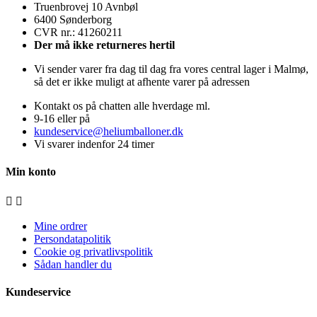
Truenbrovej 10 Avnbøl
6400 Sønderborg
CVR nr.: 41260211
Der må ikke returneres hertil
Vi sender varer fra dag til dag fra vores central lager i Malmø,
så det er ikke muligt at afhente varer på adressen
Kontakt os på chatten alle hverdage ml.
9-16 eller på
kundeservice@heliumballoner.dk
Vi svarer indenfor 24 timer
Min konto


Mine ordrer
Persondatapolitik
Cookie og privatlivspolitik
Sådan handler du
Kundeservice