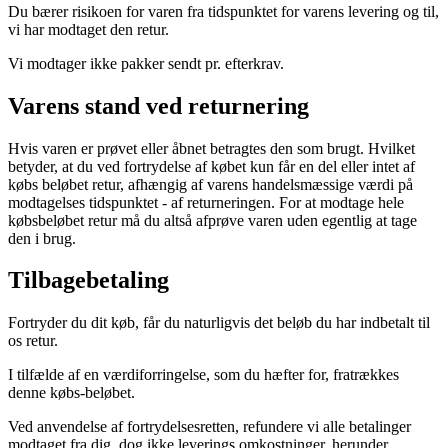
Du bærer risikoen for varen fra tidspunktet for varens levering og til,
vi har modtaget den retur.
Vi modtager ikke pakker sendt pr. efterkrav.
Varens stand ved returnering
Hvis varen er prøvet eller åbnet betragtes den som brugt. Hvilket
betyder, at du ved fortrydelse af købet kun får en del eller intet af
købs beløbet retur, afhængig af varens handelsmæssige værdi på
modtagelses tidspunktet - af returneringen. For at modtage hele
købsbeløbet retur må du altså afprøve varen uden egentlig at tage
den i brug.
Tilbagebetaling
Fortryder du dit køb, får du naturligvis det beløb du har indbetalt til
os retur.
I tilfælde af en værdiforringelse, som du hæfter for, fratrækkes
denne købs-beløbet.
Ved anvendelse af fortrydelsesretten, refundere vi alle betalinger
modtaget fra dig, dog ikke leverings omkostninger, herunder