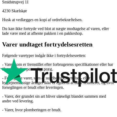
Smidstrupvej 11
4230 Skælskør
Husk at vedlægges en kopi af ordrebekræftelsen.
Du kan ikke fortryde ved blot at nægte modtagelse af varen, eller
lade være med at afhente pakken i en pakkeshop.
Varer undtaget fortrydelsesretten
Følgende varetyper indgår ikke i fortrydelsesretten:
- Varer, som er fremstillet efter forbrugerens specifikationer eller har
fået et tydeligt personligt præg.
- Forseglede varer, som af sundhedsbeskyttelses- eller
hygiejnemæssige årsager ikke er egnet til at blive returneret, og hvor
forseglingen er brudt efter leveringen.
- Varer, der grundet sin art bliver uløseligt blandet sammen med
andre ved levering.
- Varer, hvor plomberingen er brudt.