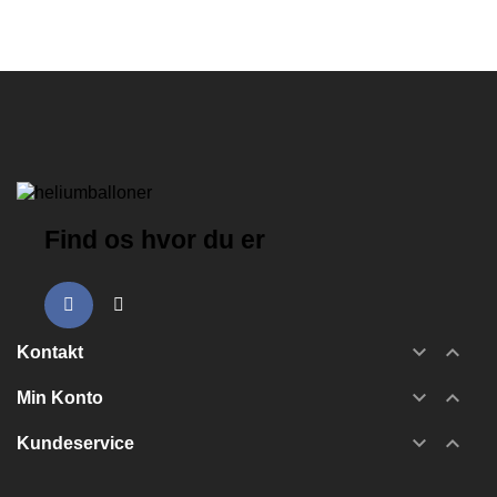
Find os hvor du er


Kontakt


Min Konto


Kundeservice