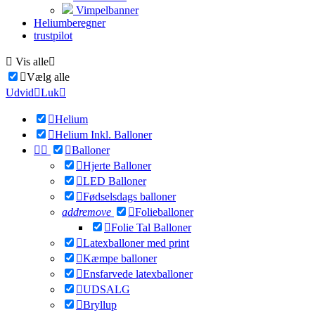
Vimpelbanner
Heliumberegner
trustpilot

Vis alle


Vælg alle
Udvid

Luk


Helium

Helium Inkl. Balloner



Balloner

Hjerte Balloner

LED Balloner

Fødselsdags balloner
add
remove

Folieballoner

Folie Tal Balloner

Latexballoner med print

Kæmpe balloner

Ensfarvede latexballoner

UDSALG

Bryllup