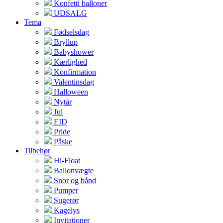
Konfetti balloner
UDSALG
Tema
Fødselsdag
Bryllup
Babyshower
Kærlighed
Konfirmation
Valentinsdag
Halloween
Nytår
Jul
EID
Pride
Påske
Tilbehør
Hi-Float
Ballonvægte
Snor og bånd
Pumper
Sugerør
Kagelys
Invitationer