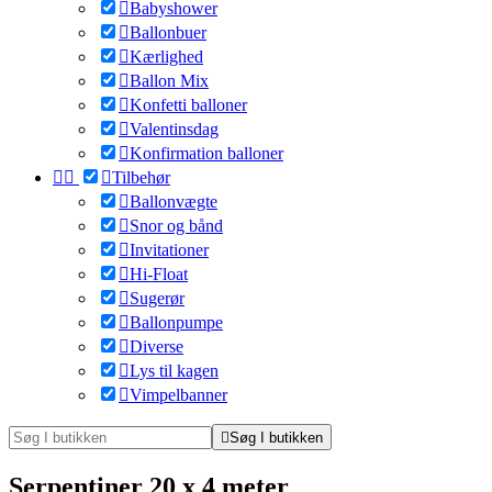

Babyshower

Ballonbuer

Kærlighed

Ballon Mix

Konfetti balloner

Valentinsdag

Konfirmation balloner



Tilbehør

Ballonvægte

Snor og bånd

Invitationer

Hi-Float

Sugerør

Ballonpumpe

Diverse

Lys til kagen

Vimpelbanner

Søg I butikken
Serpentiner 20 x 4 meter