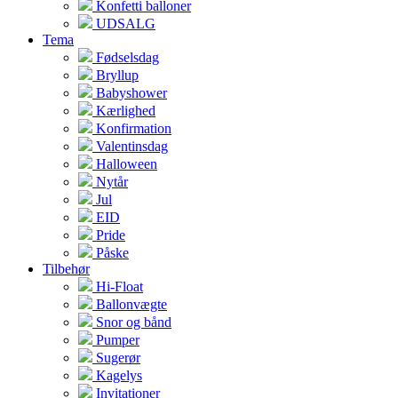
Konfetti balloner
UDSALG
Tema
Fødselsdag
Bryllup
Babyshower
Kærlighed
Konfirmation
Valentinsdag
Halloween
Nytår
Jul
EID
Pride
Påske
Tilbehør
Hi-Float
Ballonvægte
Snor og bånd
Pumper
Sugerør
Kagelys
Invitationer