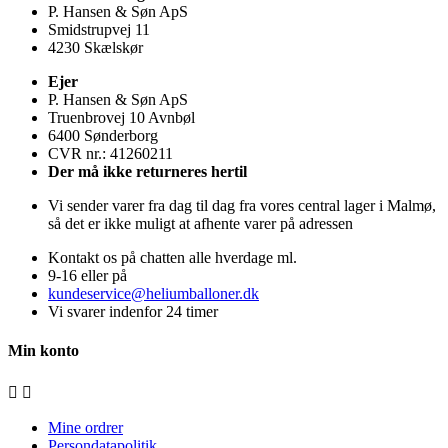
P. Hansen & Søn ApS
Smidstrupvej 11
4230 Skælskør
Ejer
P. Hansen & Søn ApS
Truenbrovej 10 Avnbøl
6400 Sønderborg
CVR nr.: 41260211
Der må ikke returneres hertil
Vi sender varer fra dag til dag fra vores central lager i Malmø,
så det er ikke muligt at afhente varer på adressen
Kontakt os på chatten alle hverdage ml.
9-16 eller på
kundeservice@heliumballoner.dk
Vi svarer indenfor 24 timer
Min konto


Mine ordrer
Persondatapolitik