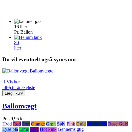
16
liter
Pr. Ballon
80
liter
Du vil eventuelt også synes om

Vis her
tilføj til ønskeliste
Læg i kurv
Ballonvægt
Pris
9,95 kr.
Hvid
Rød
Sort
Orange
Grøn
Sølv
Pink
Guld
Mørke Blå
Rose Guld
Lyse blå
Lime
Lilla
Hot Pink
Gennemsigtig