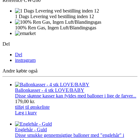
Reference
CW-260
1 Dags Levering ved bestilling inden 12
100% Ren Gas, Ingen Luft/Blandingsgas
Del
Del
instragram
Andre købte også
Ballonkasser - 4 stk LOVE/BABY
Disse skønne kasser kan fyldes med balloner i lige de farver...
179,00 kr.
tilføj til ønskeliste
Læg i kurv
Englehår - Guld
Disse smukke gennemsigtige balloner med "englehår" i