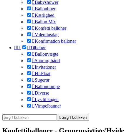

Babyshower

Ballonbuer

Kærlighed

Ballon Mix

Konfetti balloner

Valentinsdag

Konfirmation balloner



Tilbehør

Ballonvægte

Snor og bånd

Invitationer

Hi-Float

Sugerør

Ballonpumpe

Diverse

Lys til kagen

Vimpelbanner

Søg I butikken
Konfettiballoner - Gennemsigtige/Hvide