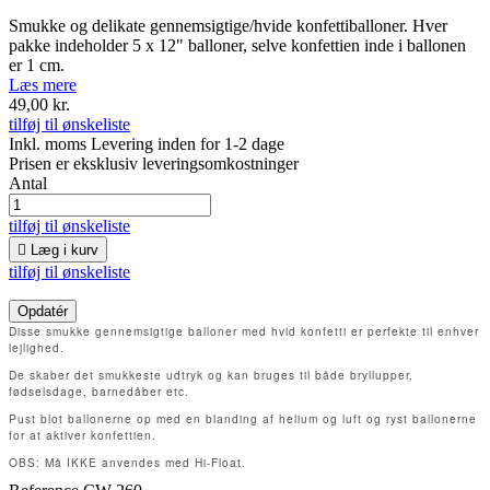
Smukke og delikate gennemsigtige/hvide konfettiballoner. Hver
pakke indeholder 5 x 12" balloner, selve konfettien inde i ballonen
er 1 cm.
Læs mere
49,00 kr.
tilføj til ønskeliste
Inkl. moms
Levering inden for 1-2 dage
Prisen er eksklusiv leveringsomkostninger
Antal
tilføj til ønskeliste

Læg i kurv
tilføj til ønskeliste
Disse smukke gennemsigtige balloner med hvid konfetti er perfekte til enhver
lejlighed.
De skaber det smukkeste udtryk og kan bruges til både bryllupper,
fødselsdage, barnedåber etc.
Pust blot ballonerne op med en blanding af helium og luft og ryst ballonerne
for at aktiver konfettien.
OBS: Må IKKE anvendes med Hi-Float.