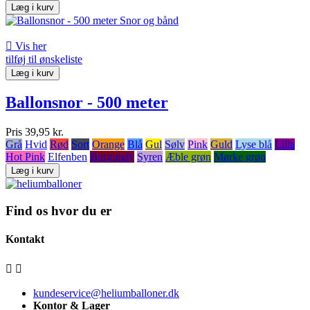
Læg i kurv

Vis her
tilføj til ønskeliste
Læg i kurv
Ballonsnor - 500 meter
Pris
39,95 kr.
Grå
Hvid
Rød
Sort
Orange
Blå
Gul
Sølv
Pink
Guld
Lyse blå
Lilla
Hot Pink
Elfenben
Burgundy
Syren
Æble grøn
Mørke grøn
Læg i kurv
Find os hvor du er
Kontakt


kundeservice@heliumballoner.dk
Kontor & Lager