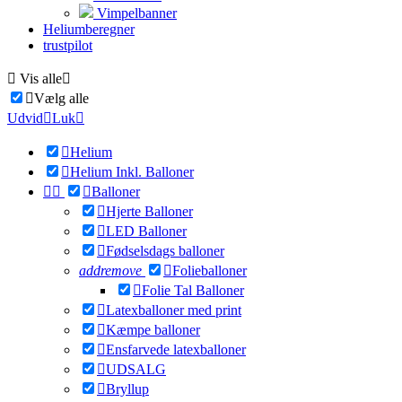
Vimpelbanner
Heliumberegner
trustpilot

Vis alle


Vælg alle
Udvid

Luk


Helium

Helium Inkl. Balloner



Balloner

Hjerte Balloner

LED Balloner

Fødselsdags balloner
add
remove

Folieballoner

Folie Tal Balloner

Latexballoner med print

Kæmpe balloner

Ensfarvede latexballoner

UDSALG

Bryllup