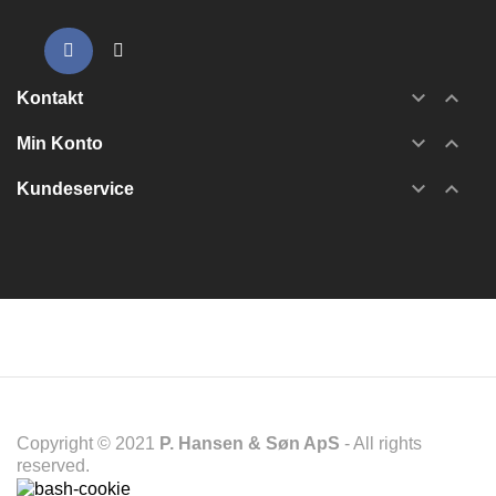


Kontakt


Min Konto


Kundeservice
Copyright © 2021
P. Hansen & Søn ApS
- All rights
reserved.