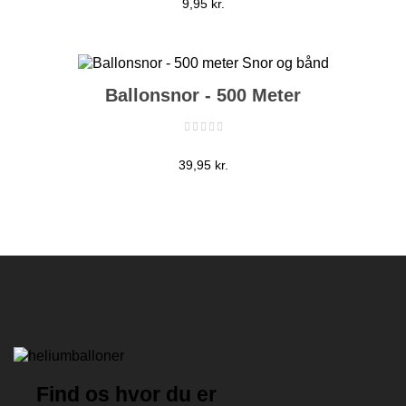
Pris
9,95 kr.
Ballonsnor - 500 Meter
Pris
39,95 kr.
Find os hvor du er