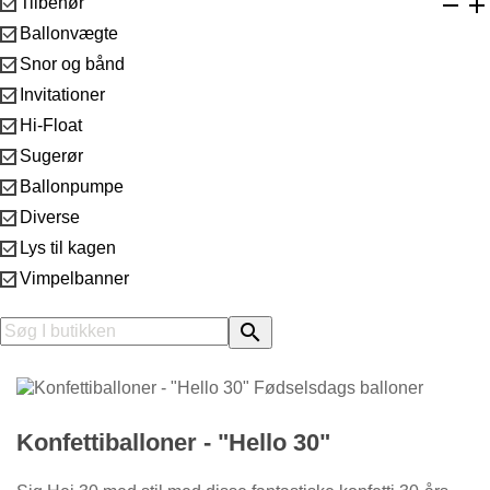



Tilbehør

Ballonvægte

Snor og bånd

Invitationer

Hi-Float

Sugerør

Ballonpumpe

Diverse

Lys til kagen

Vimpelbanner

Konfettiballoner - "Hello 30"