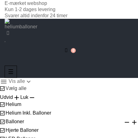
E-mærket webshop
Kun 1-2 dages levering
Svarer altid indenfor 24 timer
0
Toggle
☰
navigation


Vis alle

Vælg alle


Udvid
Luk

Helium

Helium Inkl. Balloner



Balloner

Hjerte Balloner