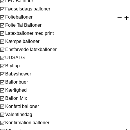

LED Balloner

Fødselsdags balloner
remove
add

Folieballoner

Folie Tal Balloner

Latexballoner med print

Kæmpe balloner

Ensfarvede latexballoner

UDSALG

Bryllup

Babyshower

Ballonbuer

Kærlighed

Ballon Mix

Konfetti balloner

Valentinsdag

Konfirmation balloner