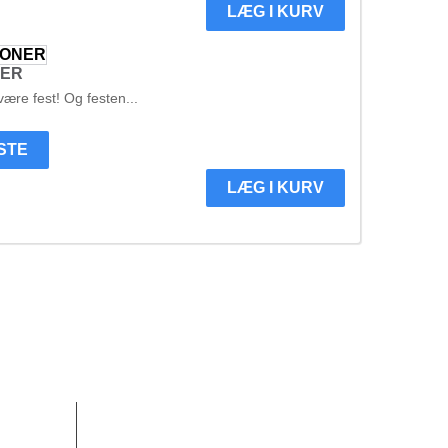
LÆG I KURV
NER
være fest! Og festen...
ISTE
LÆG I KURV
Kundeservice