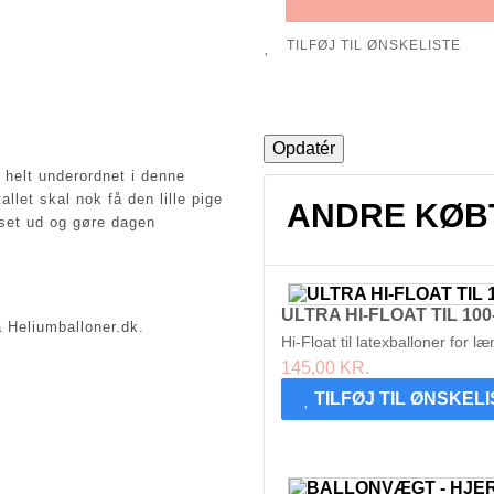
TILFØJ TIL ØNSKELISTE
r helt underordnet i denne
let skal nok få den lille pige
ANDRE KØB
lyset ud og gøre dagen
ULTRA HI-FLOAT TIL 10
a Heliumballoner.dk.
Hi-Float til latexballoner for l
145,00 KR.
TILFØJ TIL ØNSKEL