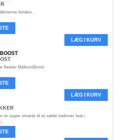
ER
allonerne bindes...
ISTE
LÆG I KURV
OOST
e flasker BalloonBoost.
ISTE
LÆG I KURV
IKKER
r er super smarte til at sætte balloner fast i...
R.
ISTE