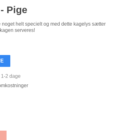
- Pige
 noget helt specielt og med dette kagelys sætter
r kagen serveres!
TE
r 1-2 dage
somkostninger