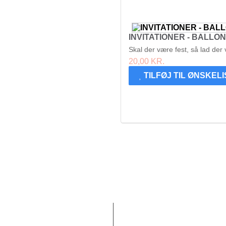
INVITATIONER - BALLO
Skal der være fest, så lad der 
20,00 KR.
TILFØJ TIL ØNSKEL
akt
Min Konto