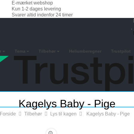
E-mærket webshop
Kun 1-2 dages levering
Svarer altid indenfor 24 timer
r
Tema
Tilbehør
Heliumberegner
Trustpilot
Kagelys Baby - Pige
Forside
Tilbehør
Lys til kagen
Kagelys Baby - Pige
