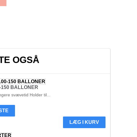
TE OGSÅ
0-150 BALLONER
ængere svævetid Holder til...
ISTE
LÆG I KURV