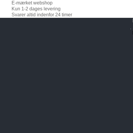
E-mærket webshop
Kun 1-2 dages levering
Svarer altid indenfor 24 timer