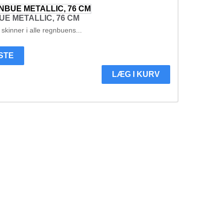
E METALLIC, 76 CM
er skinner i alle regnbuens...
ISTE
LÆG I KURV