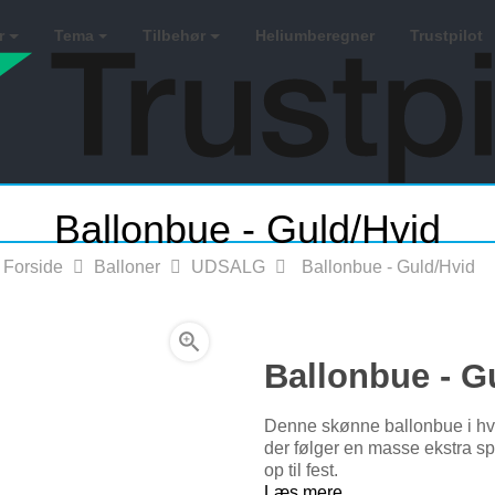
r
Tema
Tilbehør
Heliumberegner
Trustpilot
Ballonbue - Guld/Hvid
Forside
Balloner
UDSALG
Ballonbue - Guld/Hvid

Ballonbue - G
Denne skønne ballonbue i hvi
der følger en masse ekstra s
op til fest.
Læs mere