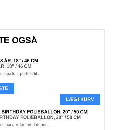
TE OGSÅ
, 18" / 46 CM
lieballon, perfekt til...
ISTE
LÆG I KURV
THDAY FOLIEBALLON, 20" / 50 CM
ille dinosaur-fan med denne...