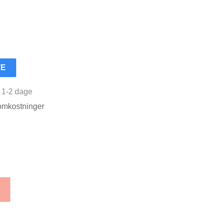
TE
r 1-2 dage
somkostninger