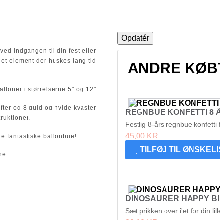
d indgangen til din fest eller
et element der huskes lang tid
ANDRE KØB
lloner i størrelserne 5" og 12".
fter og 8 guld og hvide kvaster
REGNBUE KONFETTI 8 ÅR
ruktioner.
Festlig 8-års regnbue konfetti fo
45,00 KR.
e fantastiske ballonbue!
TILFØJ TIL ØNSKEL
ne.
DINOSAURER HAPPY BIR
Sæt prikken over i'et for din l