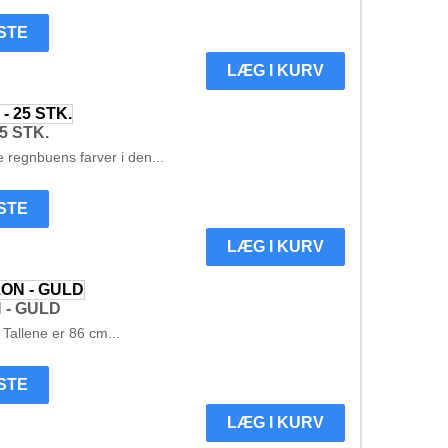
ISTE
LÆG I KURV
25 STK.
e regnbuens farver i den...
ISTE
LÆG I KURV
 - GULD
Tallene er 86 cm...
ISTE
LÆG I KURV