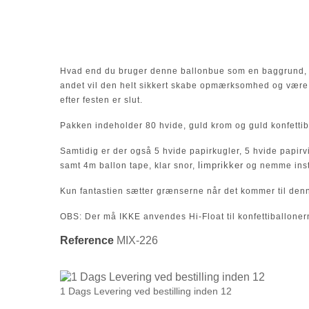
Hvad end du bruger denne ballonbue som en baggrund, ve
andet vil den helt sikkert skabe opmærksomhed og være 
efter festen er slut.
Pakken indeholder 80 hvide, guld krom og guld konfettiba
Samtidig er der også 5 hvide papirkugler, 5 hvide papirvi
limprikker
samt 4m ballon tape, klar snor,
og nemme inst
Kun fantastien sætter grænserne når det kommer til denn
OBS: Der må IKKE anvendes Hi-Float til konfettiballoner
Reference
MIX-226
1 Dags Levering ved bestilling inden 12