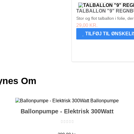
TALBALLON "9" REGNBU
Stor og flot talballon i folie, d
29,00 KR.
TILFØJ TIL ØNSKEL
Synes Om
Ballonpumpe - Elektrisk 300Watt
Pris