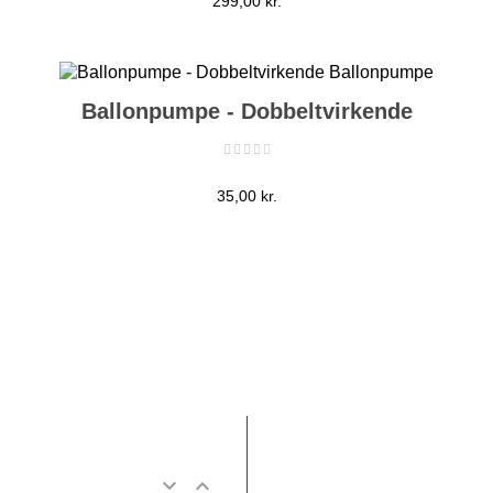
299,00 kr.
Ballonpumpe - Dobbeltvirkende
Pris
35,00 kr.
akt
Min Konto

