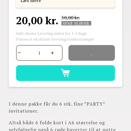
elsker her hos...
Læs mere
20,00 kr.
30,00 kr.
SPAR 10,00 KR.
Inkl. moms
Levering inden for 1-2 dage
Prisen er eksklusiv leveringsomkostninger
I denne pakke får du 6 stk. fine ”PARTY”
invitationer.
Altså både 6 folde kort i A6 størrelse og
selvfølgelig også 6 røde kuverter til at putte